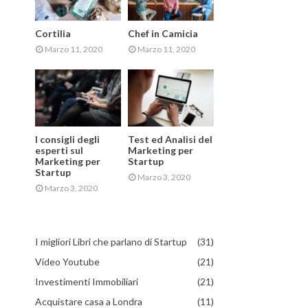
Cortilia
Chef in Camicia
Marzo 11, 2020
Marzo 11, 2020
I consigli degli
Test ed Analisi del
esperti sul
Marketing per
Marketing per
Startup
Startup
Marzo 3, 2020
Marzo 3, 2020
I migliori Libri che parlano di Startup
(31)
Video Youtube
(21)
Investimenti Immobiliari
(21)
Acquistare casa a Londra
(11)