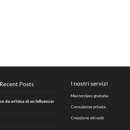
I nostri servizi
Recent Posts
Masterclass gratuita
 da un’idea di un Influencer
Consulenze private
Creazione siti web