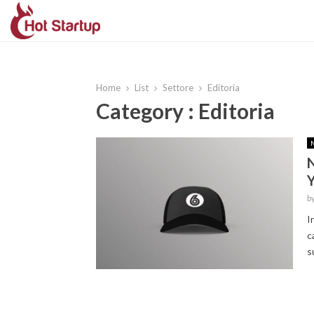
Home
List
Settore
Editoria
Category : Editoria
N
b
I
c
s