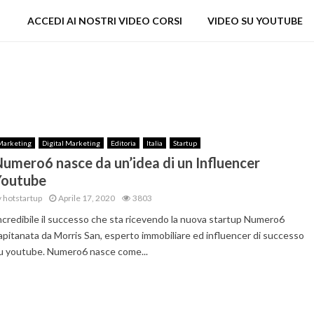
ACCEDI AI NOSTRI VIDEO CORSI
VIDEO SU YOUTUBE
Marketing
Digital Marketing
Editoria
Italia
Startup
umero6 nasce da un’idea di un Influencer
Youtube
y
hotstartup
Aprile 17, 2020
3803
ncredibile il successo che sta ricevendo la nuova startup Numero6
apitanata da Morris San, esperto immobiliare ed influencer di successo
u youtube. Numero6 nasce come...