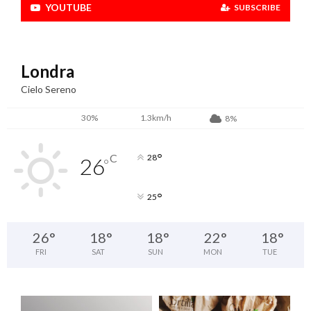
YOUTUBE
SUBSCRIBE
Londra
Cielo Sereno
30%
1.3km/h
8%
°
C
28
26
°
°
25
26
°
18
°
18
°
22
°
18
°
FRI
SAT
SUN
MON
TUE