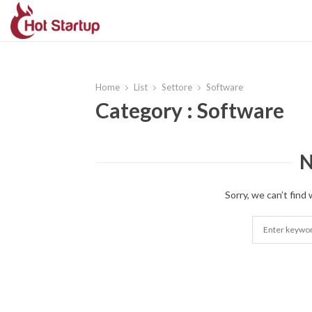
Home
List
Settore
Software
Category : Software
N
Sorry, we can’t find 
Search
for: