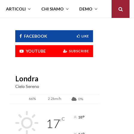
ARTICOLI
CHI SIAMO
DEMO
FACEBOOK
LIKE
YOUTUBE
SUBSCRIBE
Londra
Cielo Sereno
66%
2.2km/h
0%
°
18
C
17
°