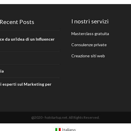
I nostri servizi
Recent Posts
Masterclass gratuita
 da un’idea di un Influencer
Consulenze private
Creazione siti web
ia
li esperti sul Marketing per
@2020 - hotstartup.net. All Rights Reserved.
Italiano