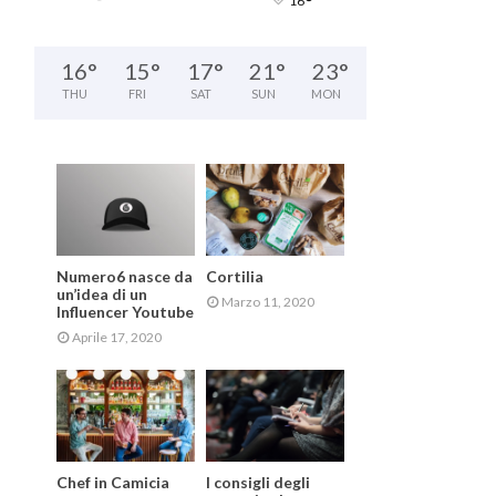
°
16
16
°
15
°
17
°
21
°
23
°
THU
FRI
SAT
SUN
MON
Numero6 nasce da
Cortilia
un’idea di un
Marzo 11, 2020
Influencer Youtube
Aprile 17, 2020
Chef in Camicia
I consigli degli